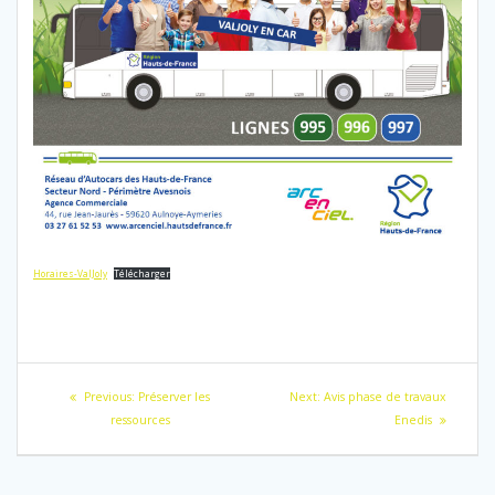
Horaires-ValJoly
Télécharger
Navigation
Previous
Next
Previous:
Préserver les
Next:
Avis phase de travaux
de
post:
post:
ressources
Enedis
l’article