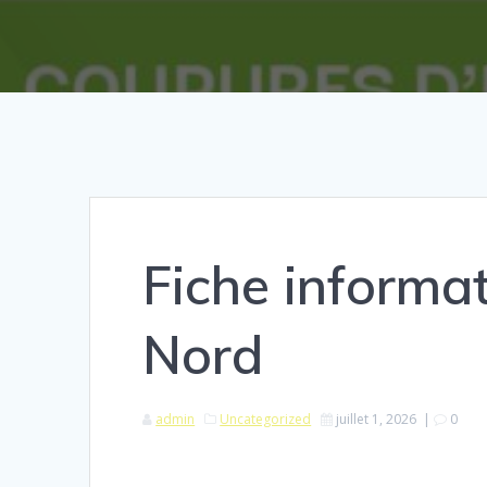
Fiche informa
Nord
admin
Uncategorized
juillet 1, 2026
|
0