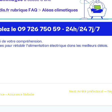
Next
Next:
Arrêté préfectoral — Rég
nce – Assurance Maladie
post: