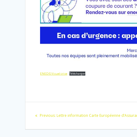
ENEDIS Visuel crise
Télécharger
Navigation
Previous
Previous:
Lettre information Carte Européenne d’Assura
de
post: