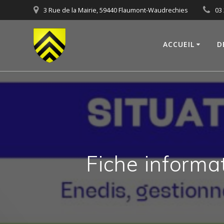
Skip
3 Rue de la Mairie, 59440 Flaumont-Waudrechies
03 
to
content
ACCUEIL
D
Fiche informa