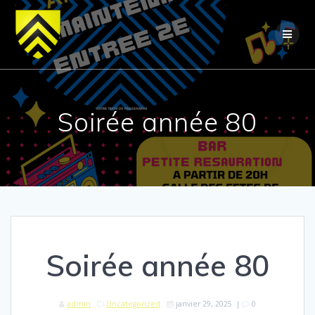
Skip
to
content
Soirée année 80
Soirée année 80
admin
Uncategorized
janvier 29, 2025
|
0