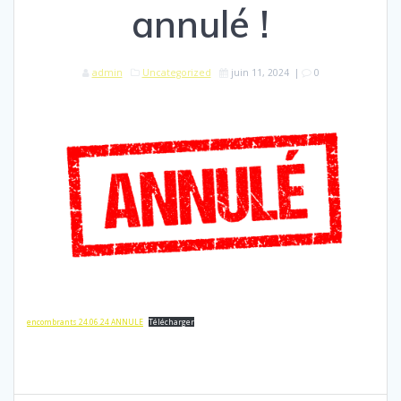
annulé !
admin
Uncategorized
juin 11, 2024
|
0
encombrants 24.06.24 ANNULE
Télécharger