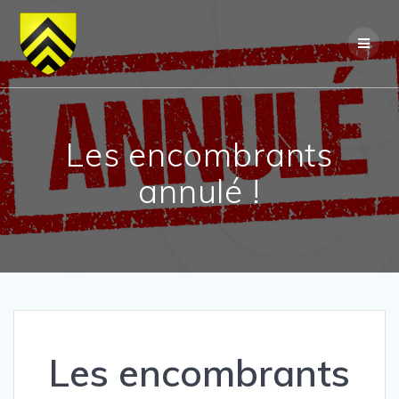
Skip
to
content
Les encombrants
annulé !
Les encombrants