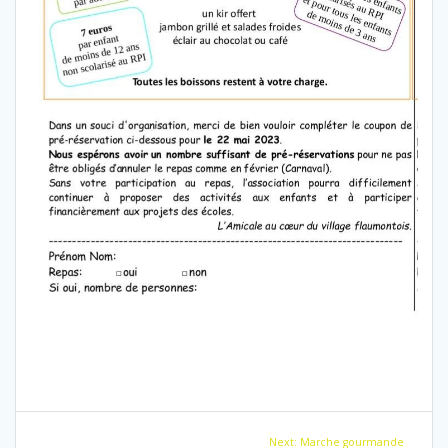
Navigation
Next
Next:
Marche gourmande