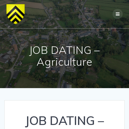
Skip
to
content
JOB DATING –
Agriculture
JOB DATING –