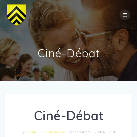
Skip
to
content
Ciné-Débat
Ciné-Débat
admin
Uncategorized
septembre 30, 2024
|
0