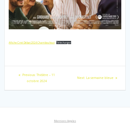
Affiche Ciné Débat 2024 Chamboultout
Télécharger
Navigation
Previous
Previous:
Théâtre – 11
Next
Next:
La semaine bleue
de
post:
octobre 2024
post:
l’article
Mentions légales