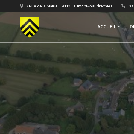
Skip
3 Rue de la Mairie, 59440 Flaumont-Waudrechies
03 
to
content
ACCUEIL
D