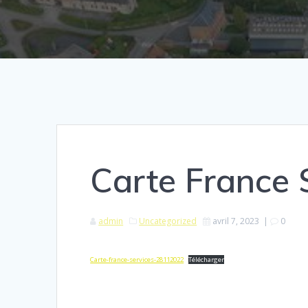
Carte France 
admin
Uncategorized
avril 7, 2023
|
0
Carte-france-services-28112022
Télécharger