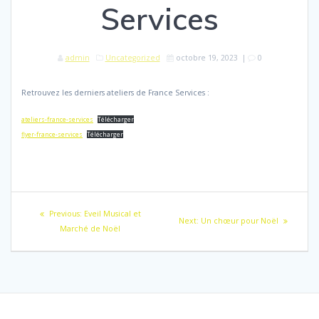
Services
admin
Uncategorized
octobre 19, 2023
|
0
Retrouvez les derniers ateliers de France Services :
ateliers-france-services
Télécharger
flyer-france-services
Télécharger
Navigation
Previous
Previous:
Eveil Musical et
Next
Next:
Un chœur pour Noël
de
post:
Marché de Noël
post:
l’article