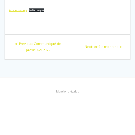
Arrete_zonage
Télécharger
Navigation
Previous
Previous:
Communiqué de
Next
Next:
Arrêts montant
de
post:
presse Gel 2022
post:
l’article
Mentions légales