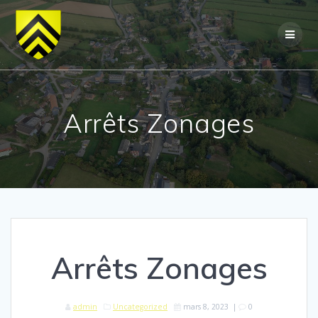
Skip
to
content
Arrêts Zonages
Arrêts Zonages
admin
Uncategorized
mars 8, 2023
|
0