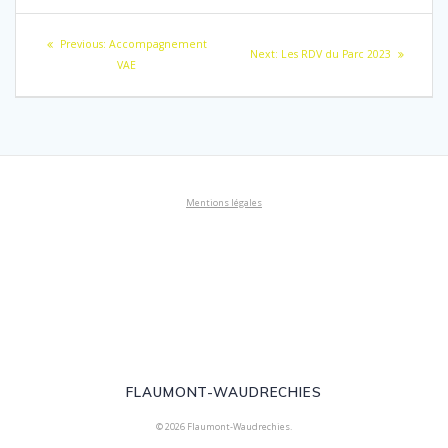
Navigation
Previous
Previous:
Accompagnement
Next
Next:
Les RDV du Parc 2023
de
post:
VAE
post:
l’article
Mentions légales
FLAUMONT-WAUDRECHIES
© 2026 Flaumont-Waudrechies.