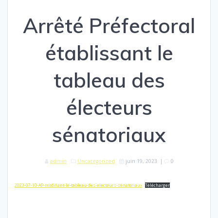
Arrêté Préfectoral
établissant le
tableau des
électeurs
sénatoriaux
admin
Uncategorized
juin 19, 2023
|
0
2023-07-10-AP-modifiant-le-tableau-des-electeurs-senatoriaux
Télécharger